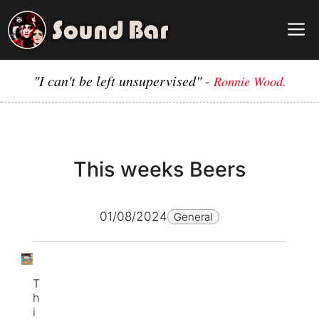
Skip
to
M
content
"I can't be left unsupervised"
-
Ronnie Wood.
This weeks Beers
01/08/2024
General
T
h
i